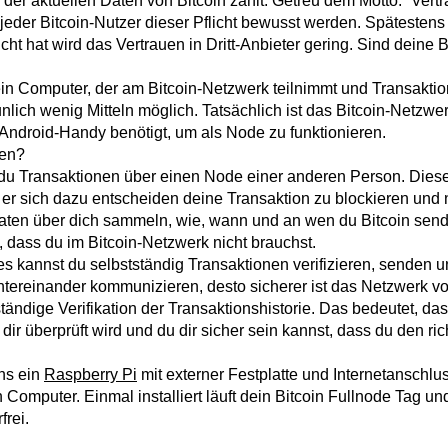
der aktuellen Daten von Bitcoin zählt. Getreu dem Motto: “Vertrau
 sich jeder Bitcoin-Nutzer dieser Pflicht bewusst werden. Spätes
cht hat wird das Vertrauen in Dritt-Anbieter gering. Sind deine B
ein Computer, der am Bitcoin-Netzwerk teilnimmt und Transaktione
nlich wenig Mitteln möglich. Tatsächlich ist das Bitcoin-Netzwer
 Android-Handy benötigt, um als Node zu funktionieren.
hen?
du Transaktionen über einen Node einer anderen Person. Dies
 er sich dazu entscheiden deine Transaktion zu blockieren und
ten über dich sammeln, wie, wann und an wen du Bitcoin sende
 dass du im Bitcoin-Netzwerk nicht brauchst.
es kannst du selbstständig Transaktionen verifizieren, senden
ereinander kommunizieren, desto sicherer ist das Netzwerk vor
tändige Verifikation der Transaktionshistorie. Das bedeutet, da
dir überprüft wird und du dir sicher sein kannst, dass du den r
ens ein
Raspberry Pi
mit externer Festplatte und Internetanschlu
Computer. Einmal installiert läuft dein Bitcoin Fullnode Tag un
frei.