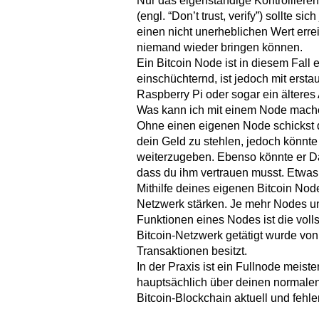
Nur das eigenständige Kontrollieren 
(engl. “Don’t trust, verify”) sollte
einen nicht unerheblichen Wert errei
niemand wieder bringen können.
Ein Bitcoin Node ist in diesem Fall 
einschüchternd, ist jedoch mit erstau
Raspberry Pi oder sogar ein älteres
Was kann ich mit einem Node mac
Ohne einen eigenen Node schickst 
dein Geld zu stehlen, jedoch könnte
weiterzugeben. Ebenso könnte er Da
dass du ihm vertrauen musst. Etwas,
Mithilfe deines eigenen Bitcoin Nod
Netzwerk stärken. Je mehr Nodes unt
Funktionen eines Nodes ist die volls
Bitcoin-Netzwerk getätigt wurde von 
Transaktionen besitzt.
In der Praxis ist ein Fullnode meist
hauptsächlich über deinen normalen 
Bitcoin-Blockchain aktuell und fehler