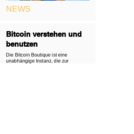
NEWS
Bitcoin verstehen und
benutzen
Die Bitcoin Boutique ist eine
unabhängige Instanz, die zur
Erklärung und Unterstützung von
Bitcoin beitragen möchte. Wir machen
keine Werbung für Marktteilnehmer
und betrachten alles was auf der
Website veröffentlicht wird so objektiv
wie möglich. Schwerpunkt ist die
finanzpolitische, sowie für Einsteiger
die technische Seite des Bitcoins.
Unser Ziel ist die Verbreitung von
Fakten, Analysen und Anleitungen, um
den Bitcoin für Einsteiger und
Fortgeschrittene transparent zu