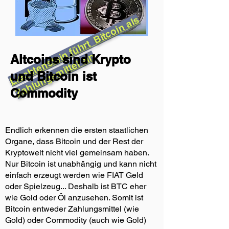
L
i
e
c
h
t
e
n
s
t
e
n
f
ü
h
r
t
B
i
t
c
o
i
n
a
l
s
Z
a
h
l
u
n
g
s
m
i
t
t
e
l
e
i
i
n
Altcoins sind Krypto
und Bitcoin ist
Commodity
Endlich erkennen die ersten staatlichen
Organe, dass Bitcoin und der Rest der
Kryptowelt nicht viel gemeinsam haben.
Nur Bitcoin ist unabhängig und kann nicht
einfach erzeugt werden wie FIAT Geld
oder Spielzeug... Deshalb ist BTC eher
wie Gold oder Öl anzusehen. Somit ist
Bitcoin entweder Zahlungsmittel (wie
Gold) oder Commodity (auch wie Gold)